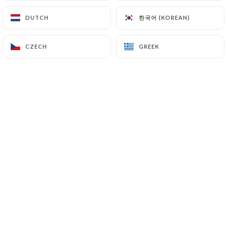
한국어 (KOREAN)
한국어 (KOREAN)
DUTCH
DUTCH
Augusto W. rated
A
CZECH
CZECH
GREEK
GREEK
5/5
Personnel très gentil
19/03/2026
•
09:59
Kevin G. rated
K
5/5
21/02/2026
•
08:02
Yousra L. rated
Y
5/5
Superbe expérience C'est hyper bon et les
produits sont de qualité. Le rapport
qualité-prix est excellent. Mention