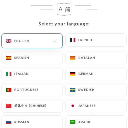
EN
MENU
Select your language:
Select your language:
FRENCH
FRENCH
ENGLISH
ENGLISH
/
HOME
REVIEWS
SPANISH
SPANISH
CATALAN
CATALAN
Reviews
ITALIAN
ITALIAN
GERMAN
GERMAN
PORTUGUESE
PORTUGUESE
SWEDISH
SWEDISH
73 reviews on Uniiti
简体中文 (CHINESE)
简体中文 (CHINESE)
JAPANESE
JAPANESE
4.7 / 5
RUSSIAN
RUSSIAN
ARABIC
ARABIC
100% real, verified reviews.