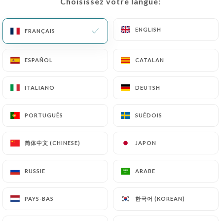
Choisissez votre langue:
Choisissez votre langue:
ENGLISH
ENGLISH
FRANÇAIS
FRANÇAIS
ESPAÑOL
ESPAÑOL
CATALAN
CATALAN
ITALIANO
ITALIANO
DEUTSH
DEUTSH
73 AVIS
PORTUGUÊS
PORTUGUÊS
SUÉDOIS
SUÉDOIS
RESTAURANT ITALIEN
简体中文 (CHINESE)
简体中文 (CHINESE)
130 Rue Legendre
JAPON
JAPON
75017 Paris France
RUSSIE
RUSSIE
ARABE
ARABE
한국어 (KOREAN)
한국어 (KOREAN)
PAYS-BAS
PAYS-BAS
Qui sommes nous?