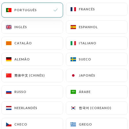
FRANCÊS
FRANCÊS
PORTUGUÊS
PORTUGUÊS
INGLÊS
INGLÊS
ESPANHOL
ESPANHOL
CATALÃO
CATALÃO
ITALIANO
ITALIANO
ALEMÃO
ALEMÃO
SUECO
SUECO
73 AVALIAÇÃO
RESTAURANT ITALIEN
简体中文 (CHINÊS)
简体中文 (CHINÊS)
JAPONÊS
JAPONÊS
130 Rue Legendre
75017 Paris France
RUSSO
RUSSO
ÁRABE
ÁRABE
한국어 (COREANO)
한국어 (COREANO)
NEERLANDÊS
NEERLANDÊS
Quem somos?
CHECO
CHECO
GREGO
GREGO