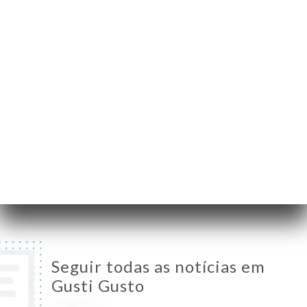
75017 Paris France
Segunda-Feira
Fechado
Terça-Feira
19:00-00:00
Quarta-Feira
19:00-00:00
Quinta-Feira
19:00-00:00
Sexta-Feira
19:00-00:00
Sábado
19:00-00:00
Domingo
19:00-00:00
Seguir todas as notícias em
Gusti Gusto