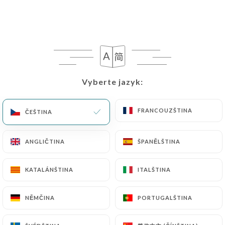
Vyberte jazyk:
Vyberte jazyk:
FRANCOUZŠTINA
FRANCOUZŠTINA
ČEŠTINA
ČEŠTINA
ANGLIČTINA
ANGLIČTINA
ŠPANĚLŠTINA
ŠPANĚLŠTINA
KATALÁNŠTINA
KATALÁNŠTINA
ITALŠTINA
ITALŠTINA
NĚMČINA
NĚMČINA
PORTUGALŠTINA
PORTUGALŠTINA