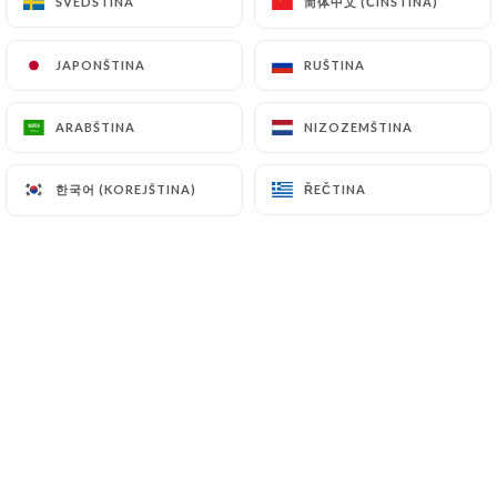
简体中文 (ČÍNŠTINA)
简体中文 (ČÍNŠTINA)
ŠVÉDŠTINA
ŠVÉDŠTINA
JAPONŠTINA
JAPONŠTINA
RUŠTINA
RUŠTINA
ARABŠTINA
ARABŠTINA
NIZOZEMŠTINA
NIZOZEMŠTINA
한국어 (KOREJŠTINA)
한국어 (KOREJŠTINA)
ŘEČTINA
ŘEČTINA