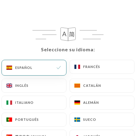
Seleccione su idioma:
Seleccione su idioma:
FRANCÉS
FRANCÉS
ESPAÑOL
ESPAÑOL
INGLÉS
INGLÉS
CATALÁN
CATALÁN
ITALIANO
ITALIANO
ALEMÁN
ALEMÁN
PORTUGUÉS
PORTUGUÉS
SUECO
SUECO