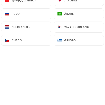
简体中文 (CHINO)
简体中文 (CHINO)
JAPONÉS
JAPONÉS
RUSO
RUSO
ÁRABE
ÁRABE
한국어 (COREANO)
한국어 (COREANO)
NEERLANDÉS
NEERLANDÉS
CHECO
CHECO
GRIEGO
GRIEGO